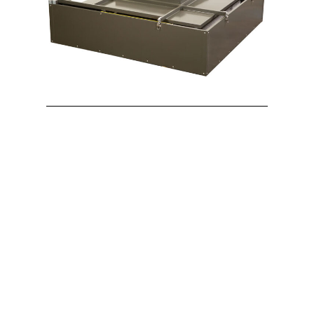
VÅV-fläkt