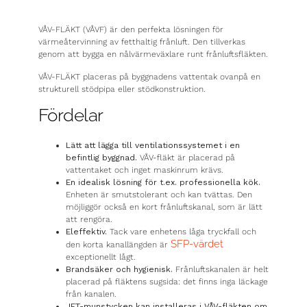
VÅV-FLÄKT (VÅVF) är den perfekta lösningen för
värmeåtervinning av fetthaltig frånluft. Den tillverkas
genom att bygga en nålvärmeväxlare runt frånluftsfläkten.
VÅV-FLÄKT placeras på byggnadens vattentak ovanpå en
strukturell stödpipa eller stödkonstruktion.
Fördelar
Lätt att lägga till ventilationssystemet i en
befintlig byggnad.
VÅV-fläkt är placerad på
vattentaket och inget maskinrum krävs.
En idealisk lösning för t.ex. professionella kök.
Enheten är smutstolerant och kan tvättas. Den
möjliggör också en kort frånluftskanal, som är lätt
att rengöra.
Eleffektiv.
Tack vare enhetens låga tryckfall och
SFP-värdet
den korta kanallängden är
exceptionellt lågt.
Brandsäker och hygienisk.
Frånluftskanalen är helt
placerad på fläktens sugsida: det finns inga läckage
från kanalen.
JET-munstycken kan installeras i VÅV-fläkten om