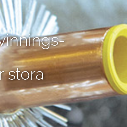
vinnings-
r stora