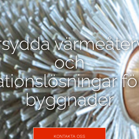
sydda värmeåter
och
ationslösningar fö
byggnader
KONTAKTA OSS