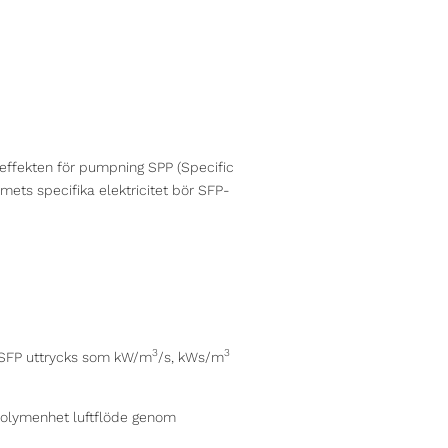
 effekten för pumpning SPP (Specific
emets specifika elektricitet bör SFP-
3
3
SFP uttrycks som kW/m
/s, kWs/m
r volymenhet luftflöde genom