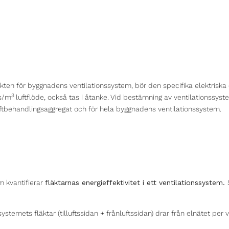
ekten för byggnadens ventilationssystem, bör den specifika elektriska
3
s/m
luftflöde, också tas i åtanke. Vid bestämning av ventilationssyst
tbehandlingsaggregat och för hela byggnadens ventilationssystem.
m kvantifierar
fläktarnas energieffektivitet i ett ventilationssystem.
stemets fläktar (tilluftssidan + frånluftssidan) drar från elnätet pe