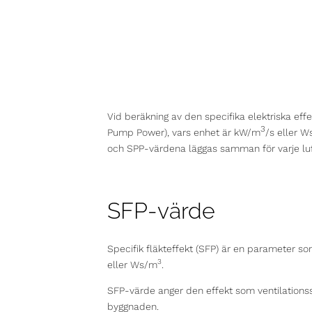
Vid
beräkning
av den specifika elektriska eff
3
Pump Power), vars enhet är kW/m
/s eller
W
och SPP-värdena läggas samman för varje luf
SFP-värde
Specifik fläkteffekt (SFP) är en parameter so
3
eller Ws/m
.
SFP-värde anger den effekt som ventilationssy
byggnaden.