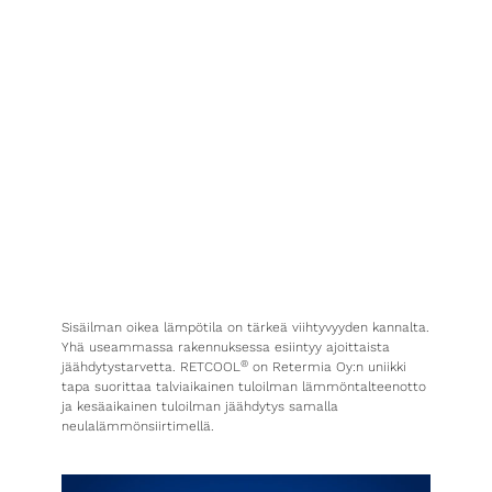
Sisäilman oikea lämpötila on tärkeä viihtyvyyden kannalta.
Yhä useammassa rakennuksessa esiintyy ajoittaista
®
jäähdytystarvetta. RETCOOL
on Retermia Oy:n uniikki
tapa suorittaa talviaikainen tuloilman lämmöntalteenotto
ja kesäaikainen tuloilman jäähdytys samalla
neulalämmönsiirtimellä.