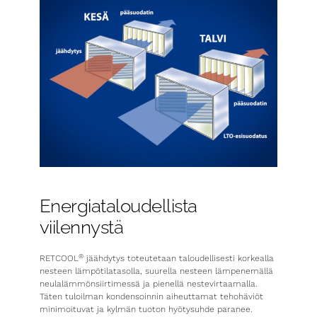
Energiataloudellista
viilennystä
®
RETCOOL
jäähdytys toteutetaan taloudellisesti korkealla
nesteen lämpötilatasolla, suurella nesteen lämpenemällä
neulalämmönsiirtimessä ja pienellä nestevirtaamalla.
Täten tuloilman kondensoinnin aiheuttamat tehohäviöt
minimoituvat ja kylmän tuoton hyötysuhde paranee.