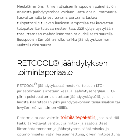
Neulalämmönsiirtimen alhaisen ilmapuolen painehäviön
ansiosta jäähdytystehoa voidaan lisätä ensin ilmamääriä
kasvattamalla ja seuraavana portaana laskea
tulopatterille tulevan liuoksen lämpötilaa tai kasvattaa
tulopatterille tulevaa nestevirtaa. Jäähdytys pystytään
toteuttamaan mahdollisimman taloudellisesti suurella
liuospuolen lämpötilaerolla, vaikka jäähdytyskuorman
vaihtelu olisi suurta.
RETCOOL® jäähdytyksen
toimintaperiaate
®
RETCOOL
jäähdytyksessä nestekiertoiseen LTO-
järjestelmään siirretään kesällä jäähdytysenergiaa. LTO-
piirin poistopatterit ohitetaan jäähdytyskäytöllä, jolloin
liuosta kierrätetään joko jäähdytyskoneen tasaussäiliön tai
levylämmönvaihtimen välillä.
toimilaitepaketin
Retermialta saa valmiin
, joka sisältää
kaikki tarvittavat venttiilit ja mitta- ja säätölaitteet
lämmöntalteenoton ja jäähdytyksen säätämiseksi ja
optimoimiseksi: valmiiksi asennettuna, oikein mitoitettuna