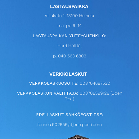
LASTAUSPAIKKA
Viilukatu 1, 18100 Heinola
ma-pe 6–14
LASTAUSPAIKAN YHTEYSHENKILÖ:
Harri Hölttä,
p. 040 563 6803
VERKKOLASKUT
VERKKOLASKUOSOITE:
003704687532
VERKKOLASKUN VÄLITTÄJÄ:
003708599126 (Open
Text)
PDF-LASKUT SÄHKÖPOSTITSE:
fennoa.502956[at]erin.posti.com