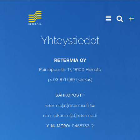
Yhteystiedot
RETERMIA OY
Paininpuuntie 17, 18100 Heinola
p. 03 871 690 (keskus)
SÄHKÖPOSTI:
retermia[at]retermia.fi
tai
nimi.sukunimi[at]retermia.fi
Y-NUMERO:
0468753-2