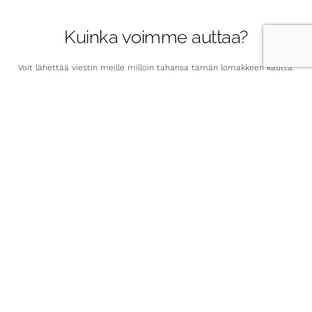
Kuinka voimme auttaa?
Voit lähettää viestin meille milloin tahansa tämän lomakkeen kautta.
Vastaamme mahdollisimman pian arkipäivisin, mutta loma-aikoina
vastaus voi viivästyä.
Kiireellisissä asioissa otathan yhteyttä puhelimitse tai
nimi.sukunimi[at]retermia.fi
Yritys
Nimi
Sähköposti