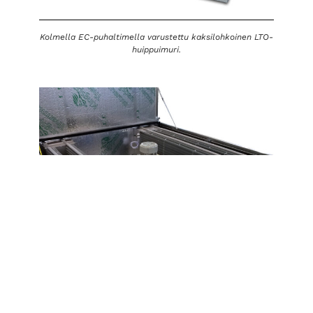
Kolmella EC-puhaltimella varustettu kaksilohkoinen LTO-
huippuimuri.
HST-peltiin valmistettu LTO-huippuimuri, jossa
neulaputkipinta sekä