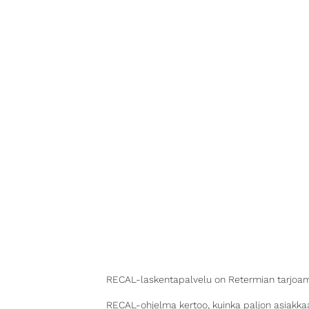
RECAL-laskentapalvelu on Retermian tarjoamaa
RECAL-ohjelma kertoo, kuinka paljon asiakkaa