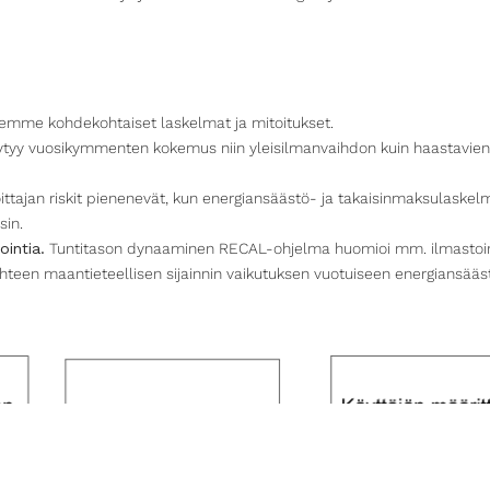
emme kohdekohtaiset laskelmat ja mitoitukset.
tyy vuosikymmenten kokemus niin yleisilmanvaihdon kuin haastavien 
ttajan riskit pienenevät, kun energiansäästö- ja takaisinmaksulaske
sin.
ointia.
Tuntitason dynaaminen RECAL-ohjelma huomioi mm. ilmastoint
ohteen maantieteellisen sijainnin vaikutuksen vuotuiseen energiansääs