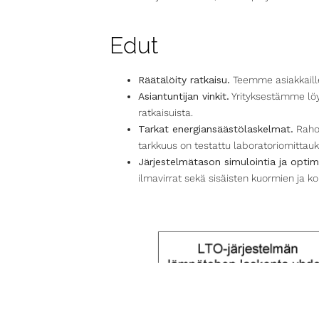
Edut
Räätälöity ratkaisu.
Teemme asiakkaill
Asiantuntijan vinkit.
Yrityksestämme löy
ratkaisuista.
Tarkat energiansäästölaskelmat.
Rahoi
tarkkuus on testattu laboratoriomittauk
Järjestelmätason simulointia ja optim
ilmavirrat sekä sisäisten kuormien ja k