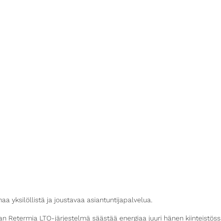
 yksilöllistä ja joustavaa asiantuntijapalvelua.
n Retermia LTO-järjestelmä säästää energiaa juuri hänen kiinteistöss