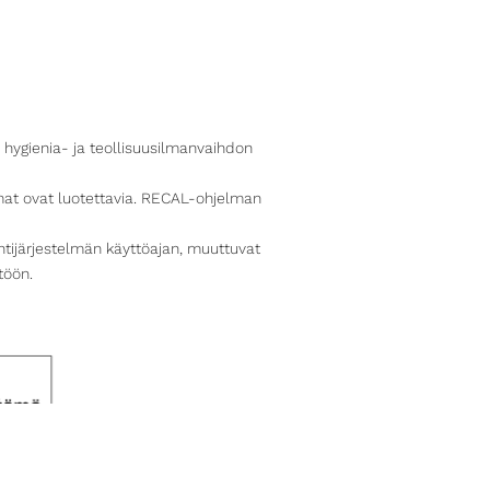
hygienia- ja teollisuusilmanvaihdon
lmat ovat luotettavia. RECAL-ohjelman
ijärjestelmän käyttöajan, muuttuvat
töön.