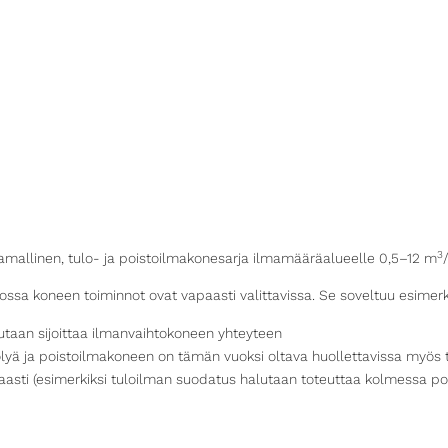
3
llinen, tulo- ja poistoilmakonesarja ilmamääräalueelle 0,5–12 m
koneen toiminnot ovat vapaasti valittavissa. Se soveltuu esimerkiksi
utaan sijoittaa ilmanvaihtokoneen yhteyteen
ölyä ja poistoilmakoneen on tämän vuoksi oltava huollettavissa myös t
paasti (esimerkiksi tuloilman suodatus halutaan toteuttaa kolmessa p