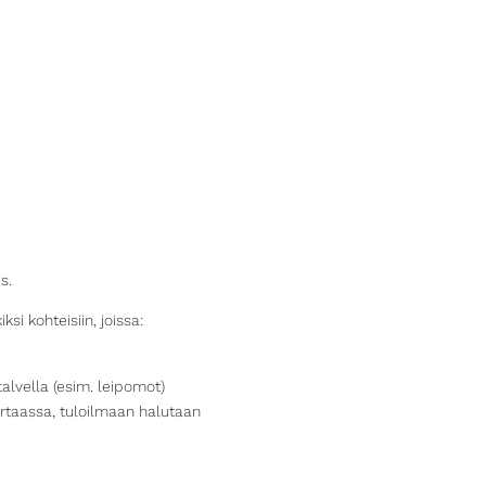
/s.
 kohteisiin, joissa:
alvella (esim. leipomot)
ortaassa, tuloilmaan halutaan