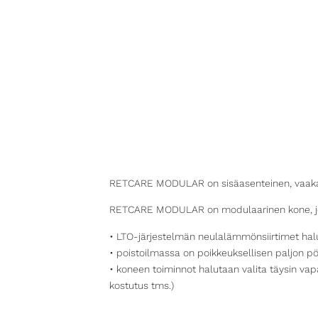
RETCARE MODULAR on sisäasenteinen, vaakama
RETCARE MODULAR on modulaarinen kone, jossa 
• LTO-järjestelmän neulalämmönsiirtimet hal
• poistoilmassa on poikkeuksellisen paljon p
• koneen toiminnot halutaan valita täysin va
kostutus tms.)