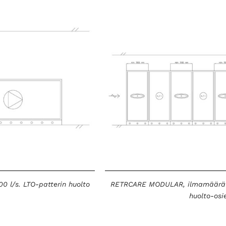
 l/s. LTO-patterin huolto
RETRCARE MODULAR, ilmamäärä yl
huolto-osi