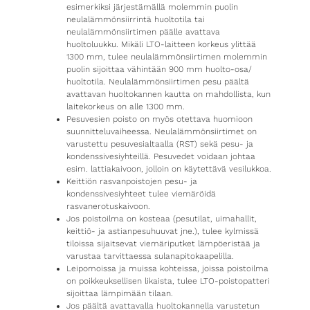
esimerkiksi järjestämällä molemmin puolin
neulalämmönsiirrintä huoltotila tai
neulalämmönsiirtimen päälle avattava
huoltoluukku. Mikäli LTO-laitteen korkeus ylittää
1300 mm, tulee neulalämmönsiirtimen molemmin
puolin sijoittaa vähintään 900 mm huolto-osa/
huoltotila. Neulalämmönsiirtimen pesu päältä
avattavan huoltokannen kautta on mahdollista, kun
laitekorkeus on alle 1300 mm.
Pesuvesien poisto on myös otettava huomioon
suunnitteluvaiheessa. Neulalämmönsiirtimet on
varustettu pesuvesialtaalla (RST) sekä pesu- ja
kondenssivesiyhteillä. Pesuvedet voidaan johtaa
esim. lattiakaivoon, jolloin on käytettävä vesilukkoa.
Keittiön rasvanpoistojen pesu- ja
kondenssivesiyhteet tulee viemäröidä
rasvanerotuskaivoon.
Jos poistoilma on kosteaa (pesutilat, uimahallit,
keittiö- ja astianpesuhuuvat jne.), tulee kylmissä
tiloissa sijaitsevat viemäriputket lämpöeristää ja
varustaa tarvittaessa sulanapitokaapelilla.
Leipomoissa ja muissa kohteissa, joissa poistoilma
on poikkeuksellisen likaista, tulee LTO-poistopatteri
sijoittaa lämpimään tilaan.
Jos päältä avattavalla huoltokannella varustetun