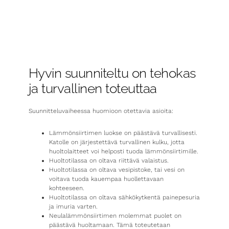
Hyvin suunniteltu on tehokas
ja turvallinen toteuttaa
Suunnitteluvaiheessa huomioon otettavia asioita:
Lämmönsiirtimen luokse on päästävä turvallisesti.
Katolle on järjestettävä turvallinen kulku, jotta
huoltolaitteet voi helposti tuoda lämmönsiirtimille.
Huoltotilassa on oltava riittävä valaistus.
Huoltotilassa on oltava vesipistoke, tai vesi on
voitava tuoda kauempaa huollettavaan
kohteeseen.
Huoltotilassa on oltava sähkökytkentä painepesuria
ja imuria varten.
Neulalämmönsiirtimen molemmat puolet on
päästävä huoltamaan. Tämä toteutetaan