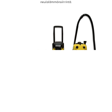
neulalämmönsiirrintä.