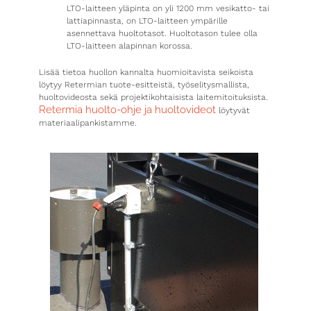
LTO-laitteen yläpinta on yli 1200 mm vesikatto- tai
lattiapinnasta, on LTO-laitteen ympärille
asennettava huoltotasot. Huoltotason tulee olla
LTO-laitteen alapinnan korossa.
Lisää tietoa huollon kannalta huomioitavista seikoista
löytyy Retermian tuote-esitteistä, työselitysmallista,
huoltovideosta sekä projektikohtaisista laitemitoituksista.
Retermia huolto-ohje ja huoltovideot
löytyvät
materiaalipankistamme.