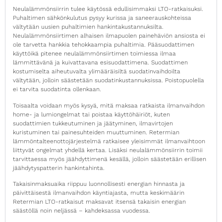
Neulalämmönsiirrin tulee käytössä edullisimmaksi LTO-ratkaisuksi.
Puhaltimen sähkönkulutus pysyy kurissa ja saneerauskohteissa
vältytään uusien puhaltimien hankintakustannuksilta.
Neulalämmönsiirtimen alhaisen ilmapuolen painehäviön ansiosta ei
ole tarvetta hankkia tehokkaampia puhaltimia. Pääsuodattimen
käyttöikä pitenee neulalämmönsiirtimen toimiessa ilmaa
lämmittävänä ja kuivattavana esisuodattimena. Suodattimen
kostumiselta aiheutuvalta ylimääräisiltä suodatinvaihdoilta
vältytään, jolloin säästetään suodatinkustannuksissa. Poistopuolella
ei tarvita suodatinta ollenkaan.
Toisaalta voidaan myös kysyä, mitä maksaa ratkaista ilmanvaihdon
home- ja lumiongelmat tai poistaa käyttöhäiriöt, kuten
suodattimien tukkeutuminen ja jäätyminen, ilmavirtojen
kuristuminen tai painesuhteiden muuttuminen. Retermian
lämmöntalteenottojärjestelmä ratkaisee yleisimmät ilmanvaihtoon
liittyvät ongelmat yhdellä kertaa. Lisäksi neulalämmönsiirrin toimii
tarvittaessa myös jäähdyttimenä kesällä, jolloin säästetään erillisen
jäähdytyspatterin hankintahinta.
Takaisinmaksuaika riippuu luonnollisesti energian hinnasta ja
päivittäisestä ilmanvaihdon käyntiajasta, mutta keskimäärin
Retermian LTO-ratkaisut maksavat itsensä takaisin energian
säästöllä noin neljässä – kahdeksassa vuodessa.