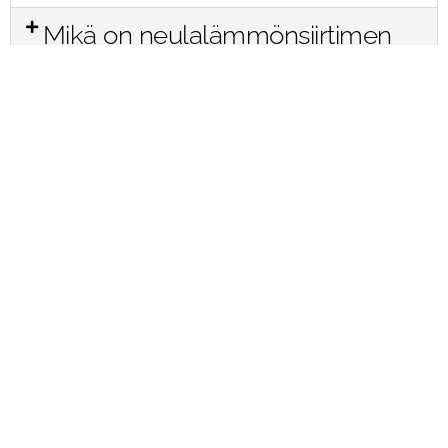
Mikä on neulalämmönsiirtimen
ilmapuolen painehäviö?
Tarvitseeko Retermian LTO-
laiteen eteen asentaa suodatinta?
Tapahtuuko Retermian LTO-
laitteissa vuotoa poistoilmasta
tuloilmaan?
Minkä kokoisiin rakennuksiin
Retremian LTO-laitteet soveltuvat?
Voidaanko neulalämmönsiirrin
asentaa ulkosäleikön tilalle tai