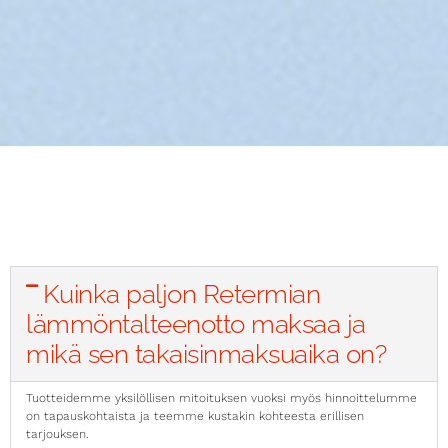
Kuinka paljon Retermian
lämmöntalteenotto maksaa ja
mikä sen takaisinmaksuaika on?
Tuotteidemme yksilöllisen mitoituksen vuoksi myös hinnoittelumme
on tapauskohtaista ja teemme kustakin kohteesta erillisen
tarjouksen.