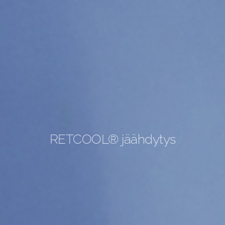
RETCOOL® jäähdytys