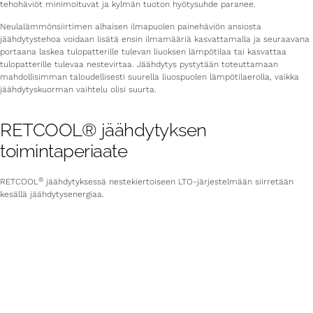
tehohäviöt minimoituvat ja kylmän tuoton hyötysuhde paranee.
Neulalämmönsiirtimen alhaisen ilmapuolen painehäviön ansiosta
jäähdytystehoa voidaan lisätä ensin ilmamääriä kasvattamalla ja seuraavana
portaana laskea tulopatterille tulevan liuoksen lämpötilaa tai kasvattaa
tulopatterille tulevaa nestevirtaa. Jäähdytys pystytään toteuttamaan
mahdollisimman taloudellisesti suurella liuospuolen lämpötilaerolla, vaikka
jäähdytyskuorman vaihtelu olisi suurta.
RETCOOL® jäähdytyksen
toimintaperiaate
®
RETCOOL
jäähdytyksessä nestekiertoiseen LTO-järjestelmään siirretään
kesällä jäähdytysenergiaa.
LTO-piirin poistopatterit ohitetaan jäähdytyskäytöllä, jolloin liuosta
kierrätetään joko jäähdytyskoneen tasaussäiliön tai levylämmönvaihtimen
välillä.
toimilaitepaketin
Retermialta saa valmiin
, joka sisältää kaikki tarvittavat
venttiilit ja mitta- ja säätölaitteet lämmöntalteenoton ja jäähdytyksen
säätämiseksi ja optimoimiseksi: valmiiksi asennettuna, oikein mitoitettuna ja
toimintaselostuksilla varustettuna.