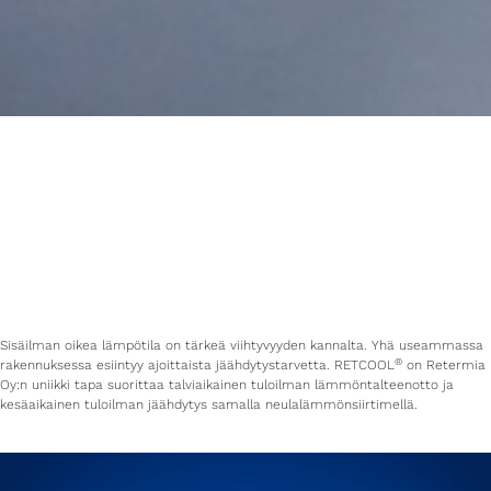
Sisäilman oikea lämpötila on tärkeä viihtyvyyden kannalta. Yhä useammassa
®
rakennuksessa esiintyy ajoittaista jäähdytystarvetta. RETCOOL
on Retermia
Oy:n uniikki tapa suorittaa talviaikainen tuloilman lämmöntalteenotto ja
kesäaikainen tuloilman jäähdytys samalla neulalämmönsiirtimellä.