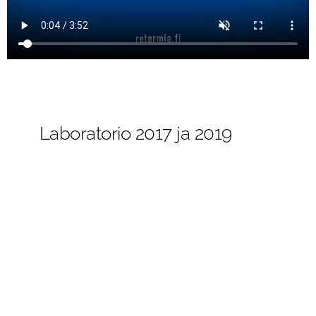
Laboratorio 2017 ja 2019
Vuosina 2017 ja 2019 Retermian lämmöntalteenotto
lisättiin kahteen laboratorion ilmanvaihtokoneeseen.
Peruskorjaushanke 2016 -
2017
Peko 1 -hankkeessa (2016 – 2017) toimitettiin neljä suurta
Retermia LTO- ja viilennysjärjestelmää, jotka palvelevat
yhteensä kolmeakymmentäkolmea tuloilmakonetta. Koko
rakennuksen ilmavirta kulkee Retermia-järjestelmien