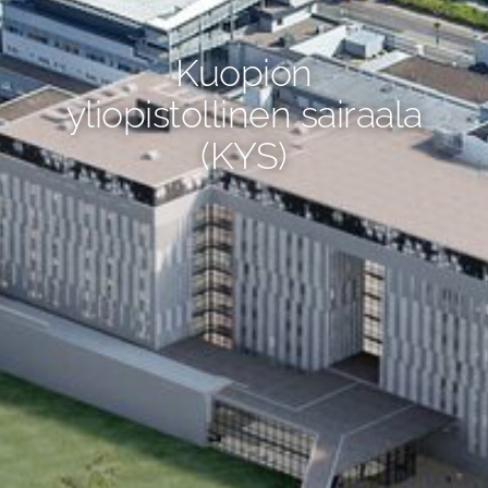
Kuopion
yliopistollinen sairaala
(KYS)