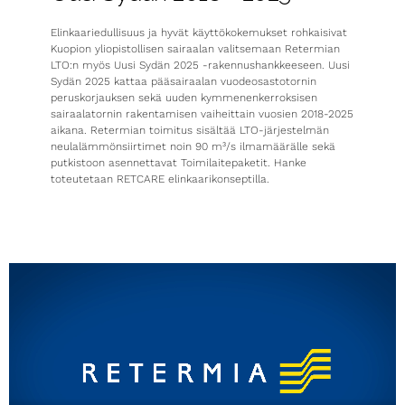
Elinkaariedullisuus ja hyvät käyttökokemukset rohkaisivat
Kuopion yliopistollisen sairaalan valitsemaan Retermian
LTO:n myös Uusi Sydän 2025 -rakennushankkeeseen. Uusi
Sydän 2025 kattaa pääsairaalan vuodeosastotornin
peruskorjauksen sekä uuden kymmenenkerroksisen
sairaalatornin rakentamisen vaiheittain vuosien 2018-2025
aikana. Retermian toimitus sisältää LTO-järjestelmän
neulalämmönsiirtimet noin 90 m³/s ilmamäärälle sekä
putkistoon asennettavat Toimilaitepaketit.
Hanke
toteutetaan RETCARE elinkaarikonseptilla.