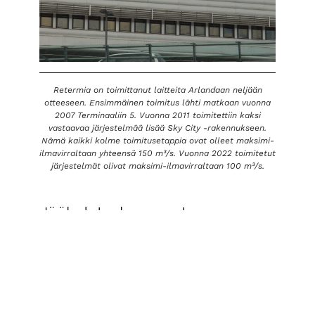
Retermia on toimittanut laitteita Arlandaan neljään
otteeseen. Ensimmäinen toimitus lähti matkaan vuonna
2007 Terminaaliin 5. Vuonna 2011 toimitettiin kaksi
vastaavaa järjestelmää lisää Sky City -rakennukseen.
Nämä kaikki kolme toimitusetappia ovat olleet maksimi-
ilmavirraltaan yhteensä 150 m³/s. Vuonna 2022 toimitetut
järjestelmät olivat maksimi-ilmavirraltaan 100 m³/s.
Jäähdytyskuormat
hyötykäytössä
Maanalainen vesivarasto toimii kuin jättiläismäinen
termospullo. Kesällä varastosta pumpataan kylmää vettä
jäähdytyskäyttöön. Lämmennyttä vettä varastoidaan ja
käytetään talvikaudella tuloilman esilämmitykseen ja