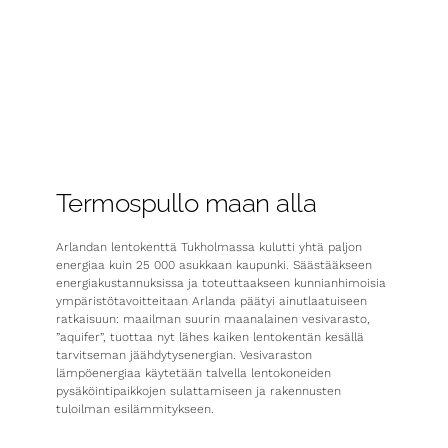
Termospullo maan alla
Arlandan lentokenttä Tukholmassa kulutti yhtä paljon
energiaa kuin 25 000 asukkaan kaupunki. Säästääkseen
energiakustannuksissa ja toteuttaakseen kunnianhimoisia
ympäristötavoitteitaan Arlanda päätyi ainutlaatuiseen
ratkaisuun: maailman suurin maanalainen vesivarasto,
”aquifer”, tuottaa nyt lähes kaiken lentokentän kesällä
tarvitseman jäähdytysenergian. Vesivaraston
lämpöenergiaa käytetään talvella lentokoneiden
pysäköintipaikkojen sulattamiseen ja rakennusten
tuloilman esilämmitykseen.